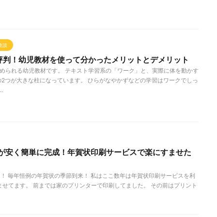
験談
評判！幼児教材を使って分かったメリットとデメリット
始められる幼児教材です。 テキスト学習系の「ワーク」と、実際に体を動かす
2つが大きな柱になっています。 ひらがなやかずなどの学習はワークでしっ
.
が安く簡単に完成！年賀状印刷サービスで楽にすませた
もう12月！ 毎年恒例の年賀状の季節到来！ 私はここ数年は年賀状印刷サービスを利
済ませてます。 前までは家のプリンターで印刷してました。 その前はプリント