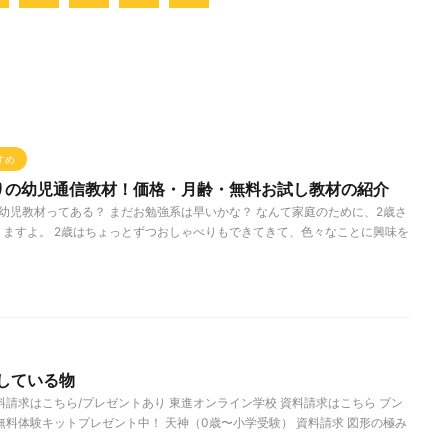
すめ
りの幼児通信教材！価格・月齢・無料お試し教材の紹介
幼児教材ってある？ まだお勉強系は早いかな？ なんて家庭のために、2歳さ
ますよ。 2歳はちょっとずつおしゃべりもできてきて、色々なことに興味を
している物
料請求はこちら/プレゼントあり 東進オンライン学校 資料請求はこちら ブン
無料体験キットプレゼント中！ 天神（0歳〜小学受験） 資料請求 図形の極み