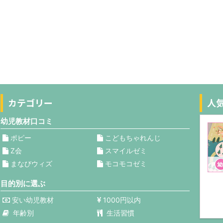
カテゴリー
人
幼児教材口コミ
ポピー
こどもちゃれんじ
Z会
スマイルゼミ
まなびウィズ
モコモコゼミ
目的別に選ぶ
安い幼児教材
1000円以内
年齢別
生活習慣