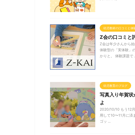
幼児教材の口コミと体
Z会の口コミと
Z会は年少さんから
体験型の「実体験」の
かりと。 体験課題で ..
幼児教育のブログ
写真入り年賀状
よ
2020/10/10 
用して10〜11月に
ゴッ ...