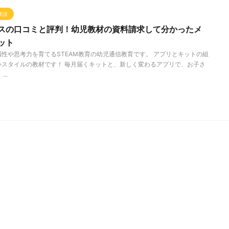
験談
スの口コミと評判！幼児教材の資料請求して分かったメ
ット
性や思考力を育てるSTEAM教育の幼児通信教育です。 アプリとキットの組
いスタイルの教材です！ 毎月届くキットと、新しく変わるアプリで、お子さ
..